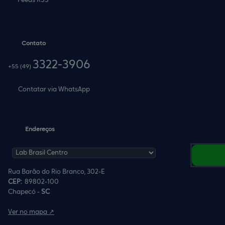
Feeds RSS
Contato
3322-3906
+55
(49)
Contatar via WhatsApp
Endereços
Rua Barão do Rio Branco, 302-E
CEP:
89802
-
100
Chapecó
-
S
anta
C
atarina
Ver no mapa ↗