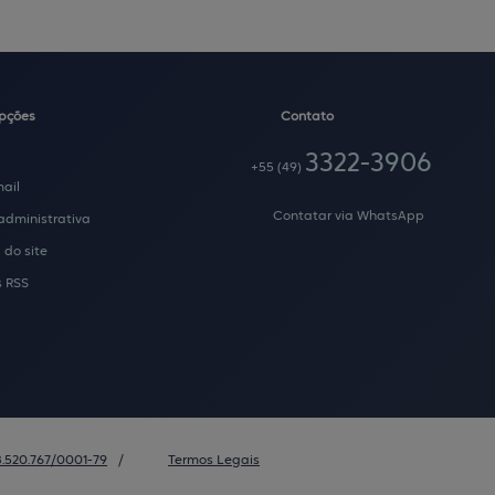
opções
Contato
a
3322-3906
+55
(49)
ail
Contatar via WhatsApp
administrativa
do site
s RSS
3.520.767/0001-79
/
Termos Legais