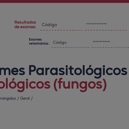
Resultados
de exames:
Exames
veterinários:
mes Parasitológicos 
ológicos (fungos)
rangidos
/
Geral
/