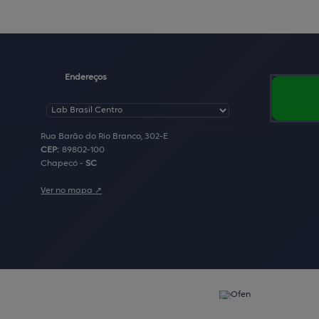
Endereços
Rua Barão do Rio Branco, 302-E
CEP:
89802
-
100
Chapecó
-
S
anta
C
atarina
Ver no mapa ↗