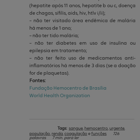
(hepatite após 11 anos, hepatite b ou c, doença
de chagas, sífilis, aids, hiv, htlv i/ii);
– não ter visitado área endêmica de malária
há menos de 1 ano;
– não ter tido malária;
– não ter diabetes em uso de insulina ou
epilepsia em tratamento;
– não ter feito uso de medicamentos anti-
inflamatórios há menos de 3 dias (se a doação
for de plaquetas).
Fontes:
Fundação Hemocentro de Brasília
World Health Organization
Tags:
sangue
,
hemocentro
,
urgente
,
população
,
renda
,
coagulação
e
funções
726
palavras
7 min. para ler